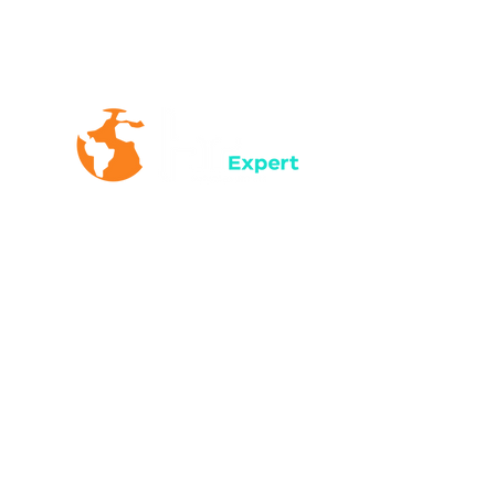
servicos@hrexpert.com.br
+55 (41) 3244-4660
+55 (47) 3023-9696
R. Francisco Rocha N º 62, Térreo
- Batel, Curitiba - PR,
80420-130
Av. Cel. Procópio Gomes, 498